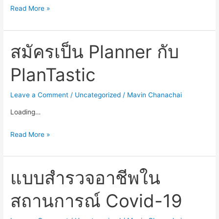
Read More »
สมัครเป็น Planner กับ
สมัคร
เป็น
PlanTastic
Planner
กับ
Leave a Comment
/
Uncategorized
/
Mavin Chanachai
PlanTastic
Loading…
Read More »
แบบสำรวจอาชีพใน
แบบ
สำรวจ
สถานการณ์ Covid-19
อาชีพ
ใน