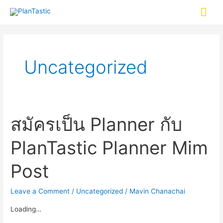
Skip
Mai
to
Me
content
Uncategorized
สมัครเป็น Planner กับ
สมัคร
เป็น
PlanTastic Planner Mim
Planner
กับ
Post
PlanTastic
Planner
Leave a Comment
/
Uncategorized
/
Mavin Chanachai
Mim
Post
Loading…