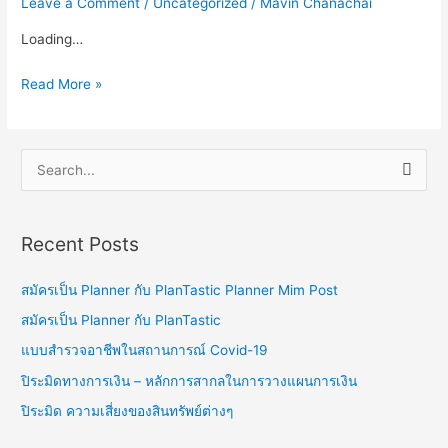
Leave a Comment
/
Uncategorized
/
Mavin Chanachai
สถานการณ์
Covid-
Loading…
19
Read More »
S
e
a
Recent Posts
r
c
สมัครเป็น Planner กับ PlanTastic Planner Mim Post
h
สมัครเป็น Planner กับ PlanTastic
f
แบบสำรวจอาชีพในสถานการณ์ Covid-19
o
ปิระมิดทางการเงิน – หลักการสากลในการวางแผนการเงิน
r
ปิระมิด ความเสี่ยงของสินทรัพย์ต่างๆ
: